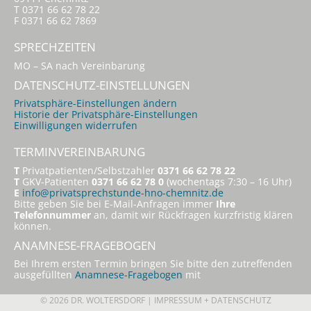
T 0371 66 62 78 22
F 0371 66 62 7869
SPRECHZEITEN
MO – SA nach Vereinbarung
DATENSCHUTZ-EINSTELLUNGEN
Privatsphäre-Einstellungen ändern
Historie der Privatsphäre-Einstellungen
Einwilligungen widerrufen
TERMINVEREINBARUNG
T
Privatpatienten/Selbstzahler
0371 66 62 78 22
T
GKV-Patienten
0371 66 62 78 0
(wochentags 7:30 – 16 Uhr)
E
info@privatsprechstunde-hno-chemnitz.de
Bitte geben Sie bei E-Mail-Anfragen immer
Ihre
Telefonnummer
an, damit wir Rückfragen kurzfristig klären
können.
ANAMNESE-FRAGEBOGEN
Bei Ihrem ersten Termin bringen Sie bitte den zutreffenden
ausgefüllten
Anamnese-Fragebogen
mit
© 2026 DR. WOLTERSDORF |
IMPRESSUM + DATENSCHUTZ