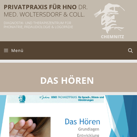
Zum
PRIVATPRAXIS FÜR HNO
Inhalt
springen
DIAGNOSTIK- UND THERAPIEZENTRUM FÜR
PHONIATRIE, PÄDAUDIOLOGIE & LOGOPÄDIE
Menü
DAS HÖREN